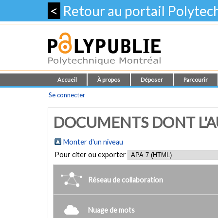
<
Retour au portail Polyte
Accueil
À propos
Déposer
Parcourir
Se connecter
DOCUMENTS DONT L'AUT
Monter d'un niveau
Pour citer ou exporter
Réseau de collaboration
Nuage de mots