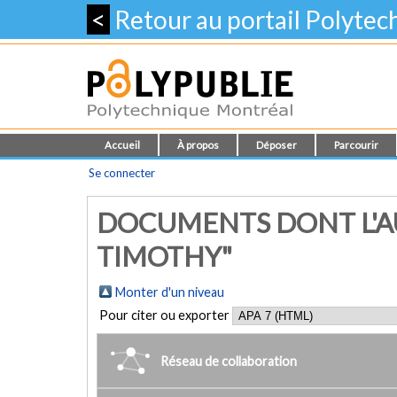
<
Retour au portail Polyte
Accueil
À propos
Déposer
Parcourir
Se connecter
DOCUMENTS DONT L'A
TIMOTHY"
Monter d'un niveau
Pour citer ou exporter
Réseau de collaboration