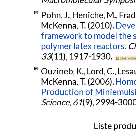
Pohn, J., Heniche, M., Fra
McKenna, T. (2010).
Deve
framework to model the s
polymer latex reactors.
Ch
33
(11), 1917-1930.
Lien exte
Ouzineb, K., Lord, C., Lesauz
McKenna, T. (2006).
Homog
Production of Miniemuls
Science
,
61
(9), 2994-300
Liste produ