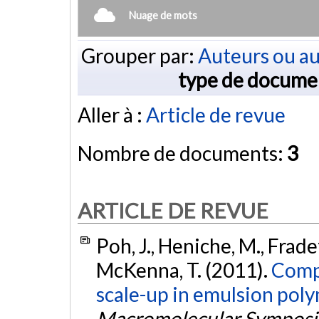
Nuage de mots
Grouper par:
Auteurs ou au
type de docume
Aller à :
Article de revue
Nombre de documents:
3
ARTICLE DE REVUE
Poh, J., Heniche, M., Frad
McKenna, T. (2011).
Compu
scale-up in emulsion poly
Macromolecular Symposi