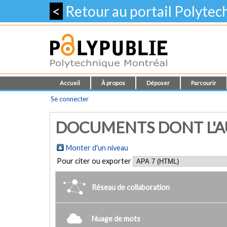
<
Retour au portail Polyte
Accueil
À propos
Déposer
Parcourir
Se connecter
DOCUMENTS DONT L'AU
Monter d'un niveau
Pour citer ou exporter
Réseau de collaboration
Nuage de mots