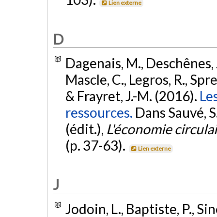
Lien externe
D
Dagenais, M., Deschênes, J
Mascle, C., Legros, R., Spre
& Frayret, J.-M. (2016).
Les
ressources.
Dans Sauvé, S
(édit.),
L'économie circulai
(p. 37-63).
Lien externe
J
Jodoin, L., Baptiste, P., Si