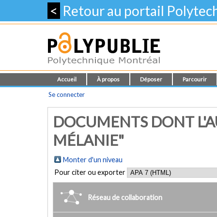
<
Retour au portail Polyte
Accueil
À propos
Déposer
Parcourir
Se connecter
DOCUMENTS DONT L'A
MÉLANIE"
Monter d'un niveau
Pour citer ou exporter
Réseau de collaboration