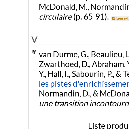
McDonald, M., Normandin, D
circulaire
(p. 65-91).
Lien ex
V
van Durme, G., Beaulieu, L.
Zwarthoed, D., Abraham, Y
Y., Hall, I., Sabourin, P., &
les pistes d'enrichissem
Normandin, D., & McDonald
une transition incontour
Liste produ