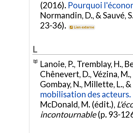
(2016).
Pourquoi l'économ
Normandin, D., & Sauvé, S. 
23-36).
Lien externe
L
Lanoie, P., Tremblay, H., B
Chênevert, D., Vézina, M., 
Gombay, N., Millette, L., & 
mobilisation des acteurs.
McDonald, M. (édit.),
L'éc
incontournable
(p. 93-12