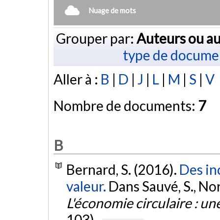
Nuage de mots
Grouper par:
Auteurs ou au
type de docume
Aller à :
B
|
D
|
J
|
L
|
M
|
S
|
V
Nombre de documents:
7
B
Bernard, S. (2016).
Des inc
valeur.
Dans Sauvé, S., No
L'économie circulaire : un
103).