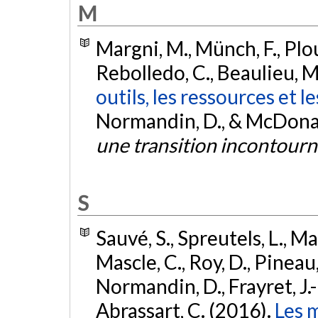
M
Margni, M., Münch, F., Plouff
Rebolledo, C., Beaulieu, M.
outils, les ressources et l
Normandin, D., & McDonald
une transition incontour
S
Sauvé, S., Spreutels, L., Mar
Mascle, C., Roy, D., Pineau,
Normandin, D., Frayret, J.-M
Abrassart, C. (2016).
Les 