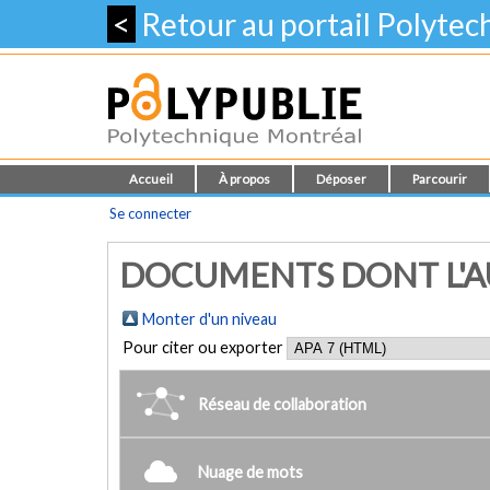
<
Retour au portail Polyte
Accueil
À propos
Déposer
Parcourir
Se connecter
DOCUMENTS DONT L'AU
Monter d'un niveau
Pour citer ou exporter
Réseau de collaboration
Nuage de mots