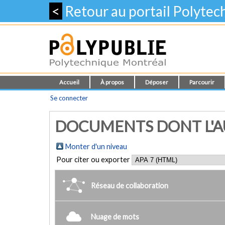
<
Retour au portail Polyte
Accueil
À propos
Déposer
Parcourir
Se connecter
DOCUMENTS DONT L'AU
Monter d'un niveau
Pour citer ou exporter
Réseau de collaboration
Nuage de mots