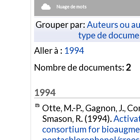
Nuage de mots
Grouper par:
Auteurs ou au
type de docume
Aller à :
1994
Nombre de documents:
2
1994
Otte, M.-P., Gagnon, J., Co
Smason, R. (1994).
Activa
consortium for bioaugme
pentachlorophenol/creosa