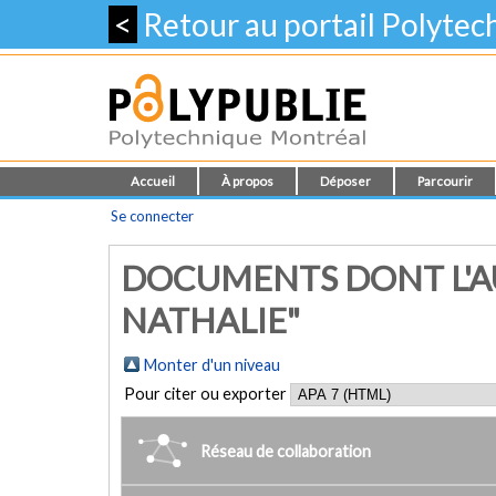
<
Retour au portail Polyte
Accueil
À propos
Déposer
Parcourir
Se connecter
DOCUMENTS DONT L'AU
NATHALIE"
Monter d'un niveau
Pour citer ou exporter
Réseau de collaboration