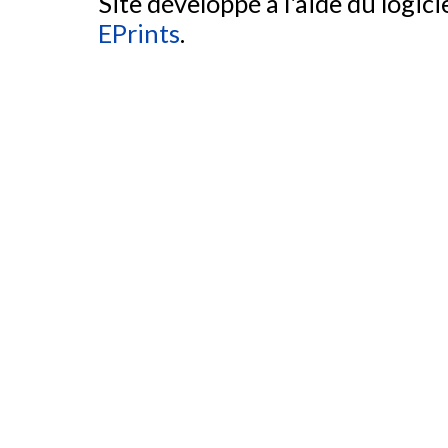
Site développé à l'aide du logicie
EPrints
.