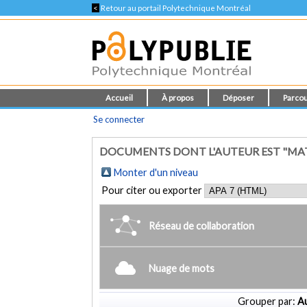
<
Retour au portail Polytechnique Montréal
Accueil
À propos
Déposer
Parcou
Se connecter
DOCUMENTS DONT L'AUTEUR EST "MAT
Monter d'un niveau
Pour citer ou exporter
Réseau de collaboration
Nuage de mots
Grouper par:
Au