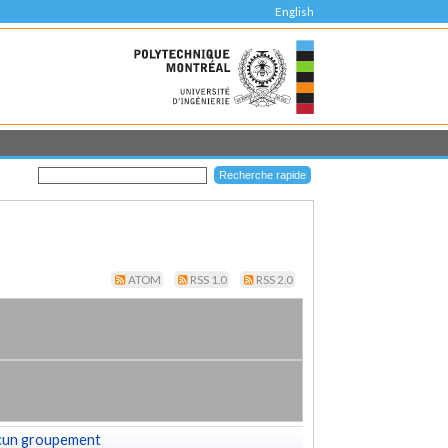
English
ATOM
RSS 1.0
RSS 2.0
cun groupement