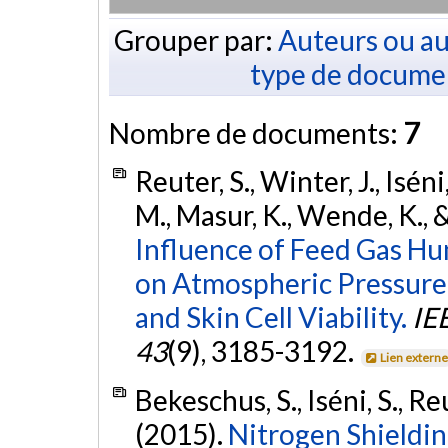
Grouper par:
Auteurs ou au
type de docume
Nombre de documents:
7
Reuter, S., Winter, J., Isén
M., Masur, K., Wende, K.,
Influence of Feed Gas H
on Atmospheric Pressure
and Skin Cell Viability.
IE
43
(9), 3185-3192.
Lien extern
Bekeschus, S., Iséni, S., R
(2015).
Nitrogen Shieldin