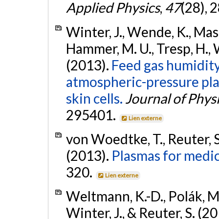
Applied Physics
,
47
(28), 
Winter, J., Wende, K., Masur
Hammer, M. U., Tresp, H., 
(2013).
Feed gas humidity:
atmospheric-pressure pl
skin cells.
Journal of Phys
295401.
Lien externe
von Woedtke, T., Reuter, S
(2013).
Plasmas for medic
320.
Lien externe
Weltmann, K.-D., Polák, M.
Winter, J., & Reuter, S. (2