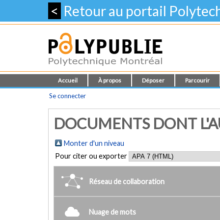
<
Retour au portail Polyte
Accueil
À propos
Déposer
Parcourir
Se connecter
DOCUMENTS DONT L'AU
Monter d'un niveau
Pour citer ou exporter
Réseau de collaboration
Nuage de mots