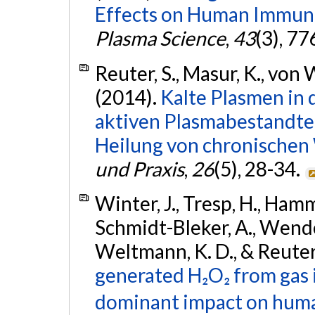
Effects on Human Immune
Plasma Science
,
43
(3), 7
Reuter, S., Masur, K., von
(2014).
Kalte Plasmen in 
aktiven Plasmabestandteil
Heilung von chronische
und Praxis
,
26
(5), 28-34.
Winter, J., Tresp, H., Hamme
Schmidt-Bleker, A., Wende,
Weltmann, K. D., & Reuter,
generated H₂O₂ from gas i
dominant impact on human