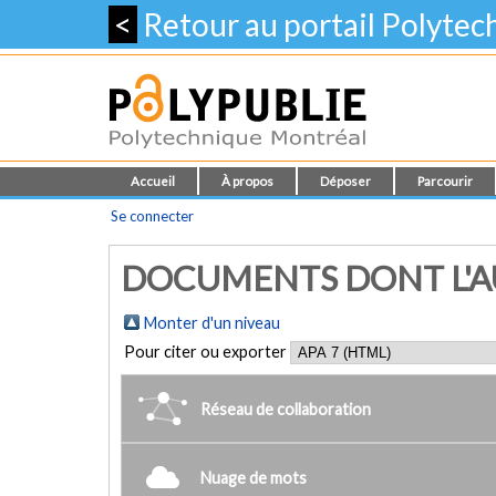
<
Retour au portail Polyte
Accueil
À propos
Déposer
Parcourir
Se connecter
DOCUMENTS DONT L'AU
Monter d'un niveau
Pour citer ou exporter
Réseau de collaboration
Nuage de mots