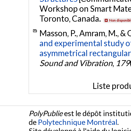
Workshop on Smart Mater
Toronto, Canada.
Non disponibl
Masson, P., Amram, M., & O
and experimental study o
asymmetrical rectangular 
Sound and Vibration
,
179
Liste prod
PolyPublie
est le dépôt institut
de
Polytechnique Montréal
.
Site développé à l'aide du logicie