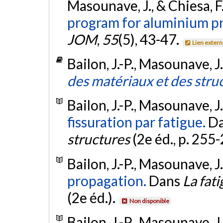
Masounave, J., & Chiesa, F
program for aluminium p
JOM
,
55
(5), 43-47.
Lien exter
Bailon, J.-P., Masounave, J.
des matériaux et des stru
Bailon, J.-P., Masounave, J.
fissuration par fatigue.
D
structures
(2e éd., p. 255
Bailon, J.-P., Masounave, J.
propagation.
Dans
La fat
(2e éd.).
Non disponible
Bailon, J.-P., Masounave, J.