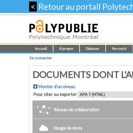
<
Retour au portail Polyte
Accueil
À propos
Déposer
Parcourir
Se connecter
DOCUMENTS DONT L'AU
Monter d'un niveau
Pour citer ou exporter
Réseau de collaboration
Nuage de mots