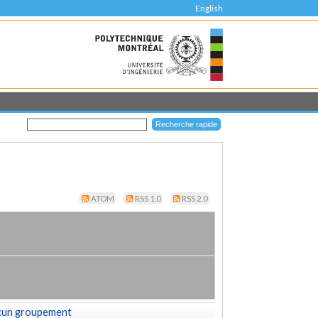
English
ATOM
RSS 1.0
RSS 2.0
cun groupement