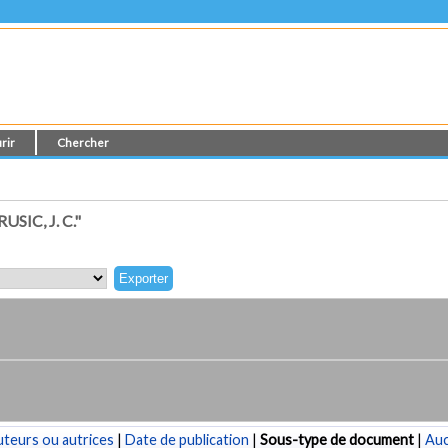
rir
Chercher
IC, J. C."
teurs ou autrices
|
Date de publication
|
Sous-type de document
|
Au