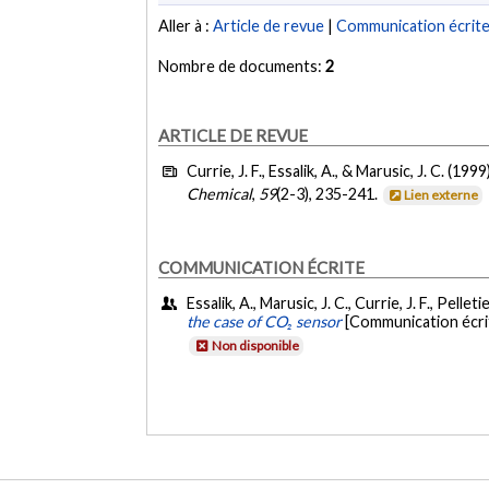
Aller à :
Article de revue
|
Communication écrit
Nombre de documents:
2
ARTICLE DE REVUE
Currie, J. F., Essalik, A., & Marusic, J. C. (1999
Chemical
,
59
(2-3), 235-241.
Lien externe
COMMUNICATION ÉCRITE
Essalik, A., Marusic, J. C., Currie, J. F., Pelle
the case of CO₂ sensor
[Communication écri
Non disponible