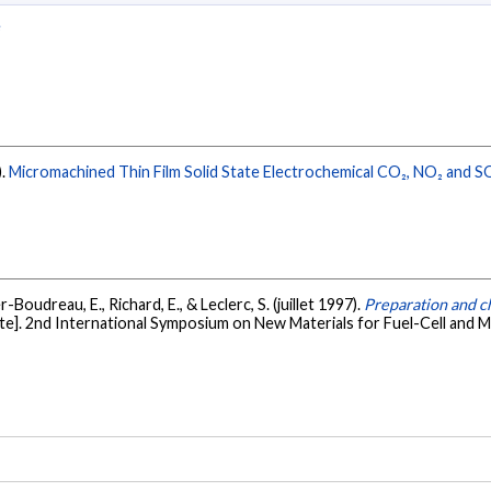
e
).
Micromachined Thin Film Solid State Electrochemical CO₂, NO₂ and S
tier-Boudreau, E., Richard, E., & Leclerc, S. (juillet 1997).
Preparation and ch
te]. 2nd International Symposium on New Materials for Fuel-Cell and 