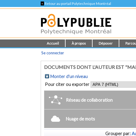
<
Retour au portail Polytechnique Montréal
Accueil
À propos
Déposer
Parcou
Se connecter
DOCUMENTS DONT L'AUTEUR EST "MARUS
Monter d'un niveau
Pour citer ou exporter
Réseau de collaboration
Nuage de mots
Grouper par:
Au