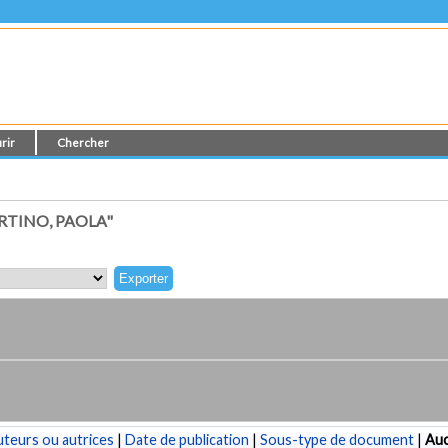
rir
Chercher
TINO, PAOLA"
teurs ou autrices
|
Date de publication
|
Sous-type de document
|
Au