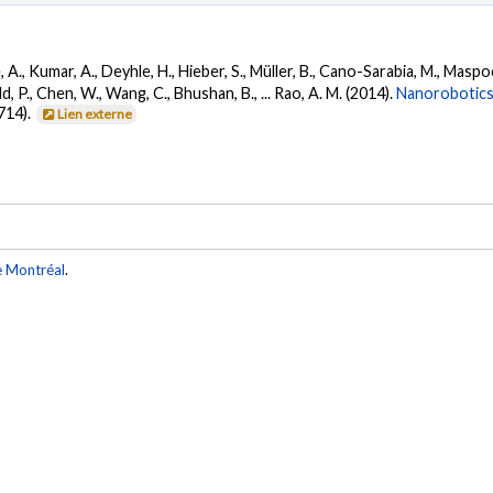
A., Kumar, A., Deyhle, H., Hieber, S., Müller, B., Cano-Sarabia, M., Maspoch, 
ild, P., Chen, W., Wang, C., Bhushan, B., ... Rao, A. M. (2014).
Nanorobotics
714).
Lien externe
e Montréal
.