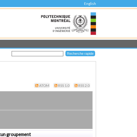
English
ATOM
RSS 1.0
RSS 2.0
cun groupement