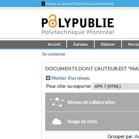
<
Retour au portail Polytechnique Montréal
Accueil
À propos
Déposer
Parcou
Se connecter
DOCUMENTS DONT L'AUTEUR EST "MAR
Monter d'un niveau
Pour citer ou exporter
Réseau de collaboration
Nuage de mots
Grouper par:
Au