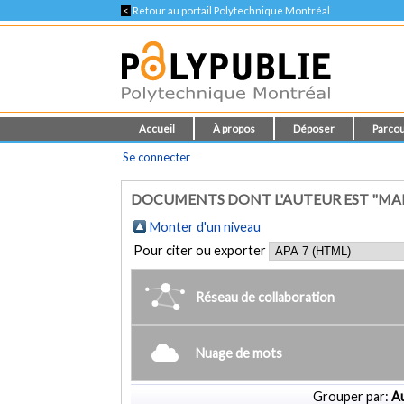
<
Retour au portail Polytechnique Montréal
Accueil
À propos
Déposer
Parcou
Se connecter
DOCUMENTS DONT L'AUTEUR EST "MA
Monter d'un niveau
Pour citer ou exporter
Réseau de collaboration
Nuage de mots
Grouper par:
Au