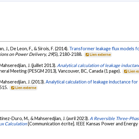
 J., De Leon, F., & Sirois, F. (2014).
Transformer leakage flux models fo
tions on Power Delivery
,
29
(5), 2180-2188.
Lien externe
Mahseredjian, J. (juillet 2013).
Analytical calculation of leakage induct
neral Meeting (PESGM 2013), Vancouver, BC, Canada (1 page).
Lien e
 Mahseredjian, J. (2013).
Analytical calculation of leakage inductance f
-515.
Lien externe
tinez-Duro, M., & Mahseredjian, J. (avril 2023).
A Reversible Three-Phas
ux Calculation
[Communication écrite]. IEEE Kansas Power and Energy