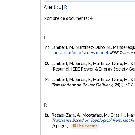
Aller à :
L
|
R
Nombre de documents:
4
L
Lambert, M., Martinez-Duro, M., Mahseredjian,
and validation of a new model.
IEEE Transac
Lambert, M., Sirois, F., Martinez-Duro, M., & 
[Résumé]. IEEE Power & Energy Society Ge
Lambert, M., Sirois, F., Martinez-Duro, M., &
Transactions on Power Delivery
,
28
(1), 507
R
Rezaei-Zare, A., Mostafaei, M., Gras, H., Mar
Transients Based on Topological Remnant Fl
(5 pages).
Lien externe