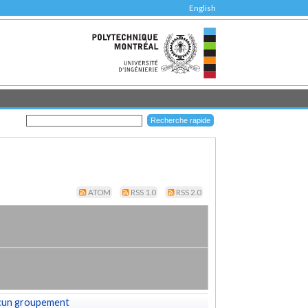
English
ATOM
RSS 1.0
RSS 2.0
cun groupement