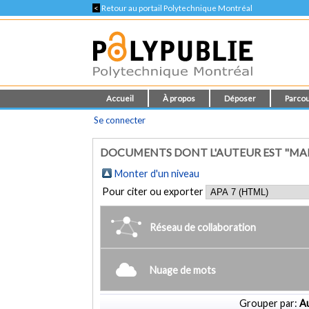
<
Retour au portail Polytechnique Montréal
Accueil
À propos
Déposer
Parcou
Se connecter
DOCUMENTS DONT L'AUTEUR EST "MAR
Monter d'un niveau
Pour citer ou exporter
Réseau de collaboration
Nuage de mots
Grouper par:
Au