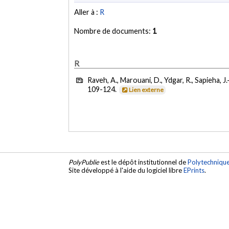
Aller à :
R
Nombre de documents:
1
R
Raveh, A., Marouani, D., Ydgar, R., Sapieha, J.
109-124.
Lien externe
PolyPublie
est le dépôt institutionnel de
Polytechniqu
Site développé à l'aide du logiciel libre
EPrints
.