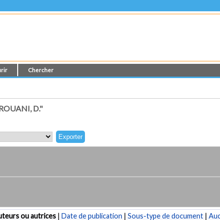
rir
Chercher
OUANI, D."
teurs ou autrices
|
Date de publication
|
Sous-type de document
|
Au