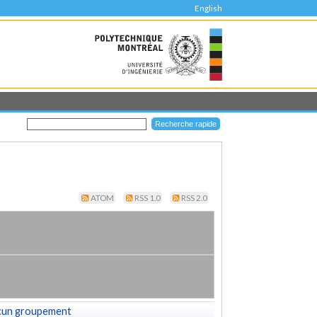
English
ATOM
RSS 1.0
RSS 2.0
cun groupement