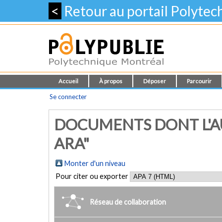
<
Retour au portail Polyte
Accueil
À propos
Déposer
Parcourir
Se connecter
DOCUMENTS DONT L'A
ARA"
Monter d'un niveau
Pour citer ou exporter
Réseau de collaboration