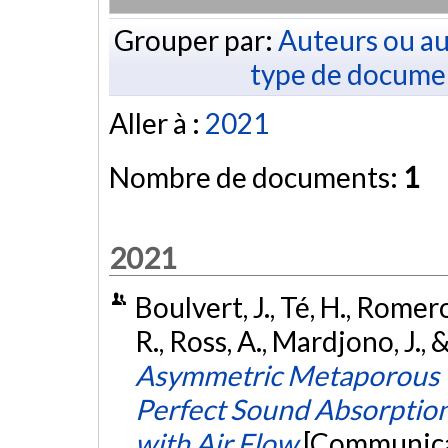
Grouper par:
Auteurs ou au
type de docume
Aller à :
2021
Nombre de documents:
1
2021
Boulvert, J., Té, H., Romero
R., Ross, A., Mardjono, J.,
Asymmetric Metaporous T
Perfect Sound Absorption,
with Air Flow
[Communicat