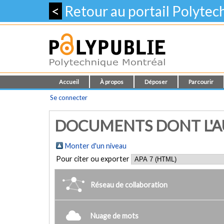
<
Retour au portail Polyte
Accueil
À propos
Déposer
Parcourir
Se connecter
DOCUMENTS DONT L'AU
Monter d'un niveau
Pour citer ou exporter
Réseau de collaboration
Nuage de mots