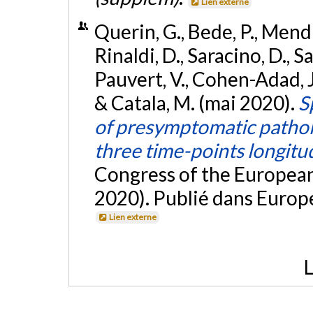
Lien externe
Querin, G., Bede, P., Mendil
Rinaldi, D., Saracino, D., 
Pauvert, V., Cohen-Adad, J., 
& Catala, M. (mai 2020).
S
of presymptomatic patholo
three time-points longitu
Congress of the Europe
2020). Publié dans Europ
Lien externe
L