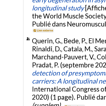
longitudinal study
[Affich
the World Muscle Society,
Publié dans Neuromuscula
Lien externe
Querin, G., Bede, P., El Men
Rinaldi, D., Catala, M., Sar
Marchand-Pauvert, V., Cohen
Pradat, P. (septembre 20
detection of presymptoma
carriers: A longitudinal 
International Congress 
2020) (1 page). Publié d
(supplem)
.