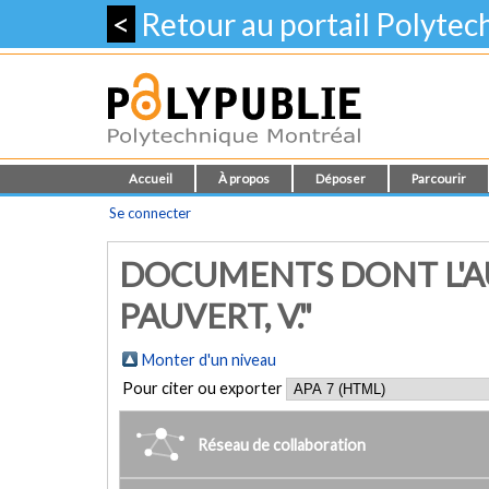
<
Retour au portail Polyte
Accueil
À propos
Déposer
Parcourir
Se connecter
DOCUMENTS DONT L'A
PAUVERT, V."
Monter d'un niveau
Pour citer ou exporter
Réseau de collaboration