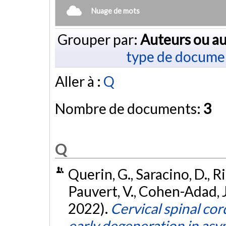
Nuage de mots
Grouper par:
Auteurs ou au
type de docume
Aller à :
Q
Nombre de documents:
3
Q
Querin, G., Saracino, D., R
Pauvert, V., Cohen-Adad, J.,
2022).
Cervical spinal co
early degeneration in asy