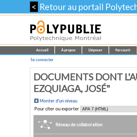
<
Retour au portail Polyte
Accueil
À propos
Déposer
Parcourir
Se connecter
DOCUMENTS DONT L'A
EZQUIAGA, JOSÉ"
Monter d'un niveau
Pour citer ou exporter
Réseau de collaboration