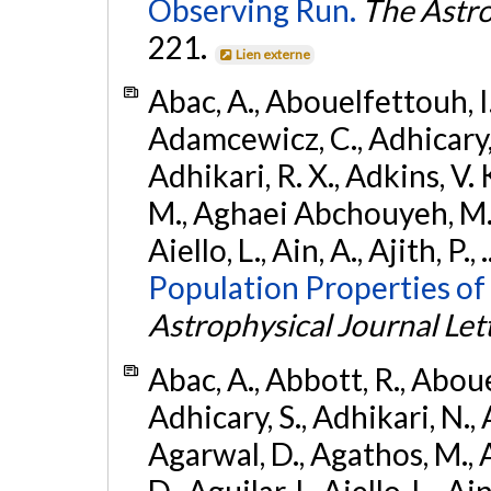
Observing Run.
The Astro
221.
Lien externe
Abac, A., Abouelfettouh, I.,
Adamcewicz, C., Adhicary, S
Adhikari, R. X., Adkins, V. 
M., Aghaei Abchouyeh, M.,
Aiello, L., Ain, A., Ajith, P.,
Population Properties of
Astrophysical Journal Let
Abac, A., Abbott, R., Abouel
Adhicary, S., Adhikari, N., 
Agarwal, D., Agathos, M.,
D., Aguilar, I., Aiello, L., Ai