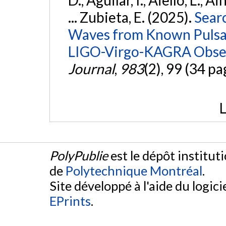
... Zubieta, E. (2025).
Sear
Waves from Known Pulsars
LIGO-Virgo-KAGRA Obser
Journal
,
983
(2), 99 (34 pa
L
PolyPublie
est le dépôt institut
de
Polytechnique Montréal
.
Site développé à l'aide du logicie
EPrints
.