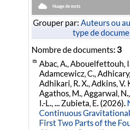
Nuage de mots
Grouper par:
Auteurs ou au
type de docume
Nombre de documents:
3
Abac, A., Abouelfettouh, I.
Adamcewicz, C., Adhicary, S
Adhikari, R. X., Adkins, V. 
Agathos, M., Aggarwal, N.,
I.-L., ... Zubieta, E. (2026).
Continuous Gravitational
First Two Parts of the 