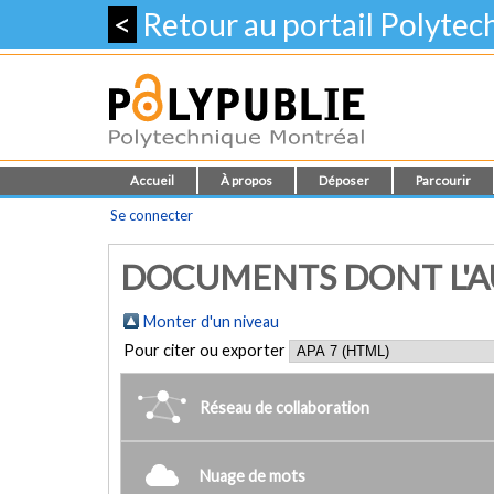
<
Retour au portail Polyte
Accueil
À propos
Déposer
Parcourir
Se connecter
DOCUMENTS DONT L'A
Monter d'un niveau
Pour citer ou exporter
Réseau de collaboration
Nuage de mots