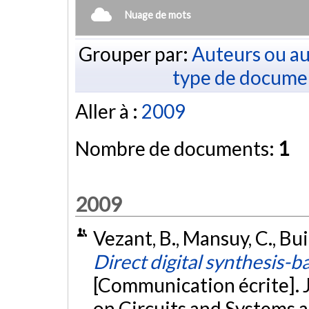
Nuage de mots
Grouper par:
Auteurs ou au
type de docume
Aller à :
2009
Nombre de documents:
1
2009
Vezant, B., Mansuy, C., Bui,
Direct digital synthesis-b
[Communication écrite].
on Circuits and Systems