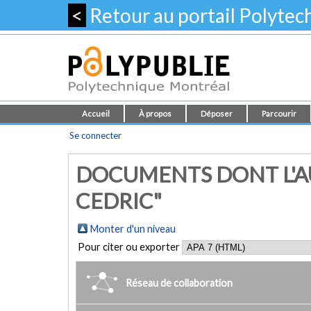
<
Retour au portail Polyte
Accueil
À propos
Déposer
Parcourir
Se connecter
DOCUMENTS DONT L'A
CEDRIC"
Monter d'un niveau
Pour citer ou exporter
Réseau de collaboration