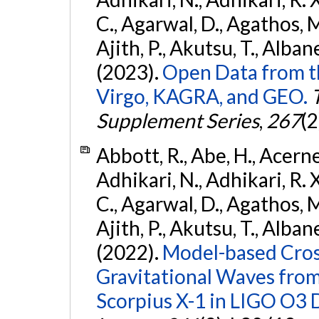
C., Agarwal, D., Agathos, M.,
Ajith, P., Akutsu, T., Albanesi
(2023).
Open Data from t
Virgo, KAGRA, and GEO.
Supplement Series
,
267
(2
Abbott, R., Abe, H., Acernes
Adhikari, N., Adhikari, R. X.
C., Agarwal, D., Agathos, M.,
Ajith, P., Akutsu, T., Albanesi
(2022).
Model-based Cross
Gravitational Waves fro
Scorpius X-1 in LIGO O3 