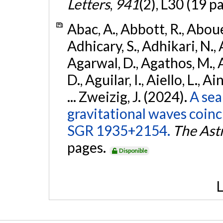
Letters
,
941
(2), L30 (19 p
Abac, A., Abbott, R., Abouel
Adhicary, S., Adhikari, N., 
Agarwal, D., Agathos, M.,
D., Aguilar, I., Aiello, L., Ai
... Zweizig, J. (2024).
A sea
gravitational waves coinc
SGR 1935+2154.
The Ast
pages.
Disponible
L