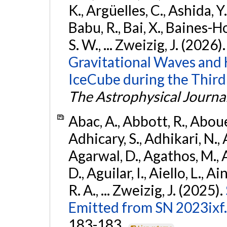
K., Argüelles, C., Ashida, Y
Babu, R., Bai, X., Baines-Ho
S. W., ... Zweizig, J. (2026)
Gravitational Waves and
IceCube during the Third
The Astrophysical Journa
Abac, A., Abbott, R., Abouel
Adhicary, S., Adhikari, N., 
Agarwal, D., Agathos, M.,
D., Aguilar, I., Aiello, L., Ai
R. A., ... Zweizig, J. (2025).
Emitted from SN 2023ixf.
183-183.