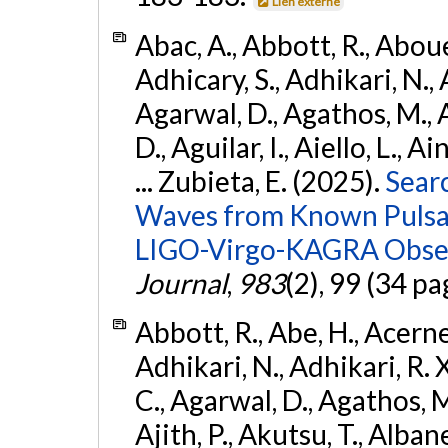
Lien externe
Abac, A., Abbott, R., Abouel
Adhicary, S., Adhikari, N., 
Agarwal, D., Agathos, M.,
D., Aguilar, I., Aiello, L., Ai
... Zubieta, E. (2025).
Sear
Waves from Known Pulsars
LIGO-Virgo-KAGRA Obser
Journal
,
983
(2), 99 (34 pa
Abbott, R., Abe, H., Acernes
Adhikari, N., Adhikari, R. X.
C., Agarwal, D., Agathos, M.,
Ajith, P., Akutsu, T., Albanesi