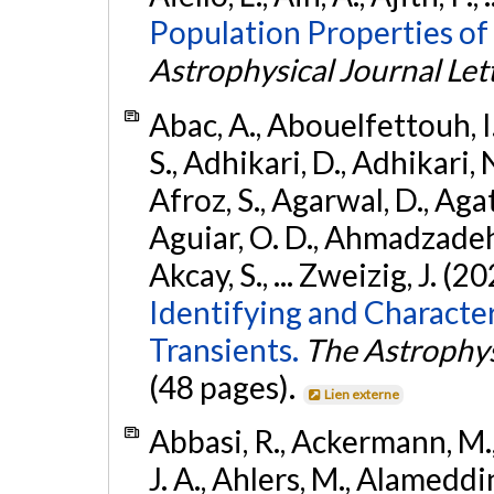
Population Properties of
Astrophysical Journal Let
Abac, A., Abouelfettouh, I.
S., Adhikari, D., Adhikari, N
Afroz, S., Agarwal, D., Ag
Aguiar, O. D., Ahmadzadeh, S.
Akcay, S., ... Zweizig, J. (2
Identifying and Characte
Transients.
The Astrophys
(48 pages).
Lien externe
Abbasi, R., Ackermann, M., 
J. A., Ahlers, M., Alameddin