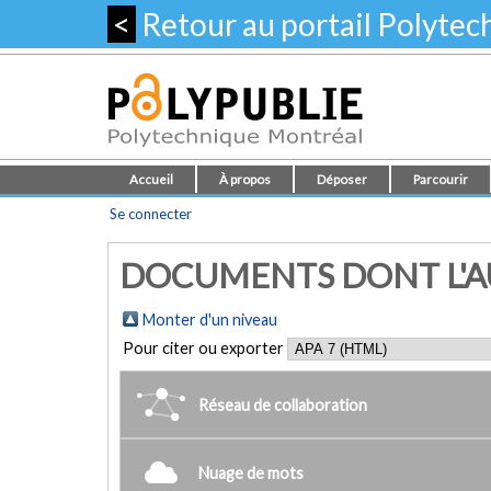
<
Retour au portail Polyte
Accueil
À propos
Déposer
Parcourir
Se connecter
DOCUMENTS DONT L'AU
Monter d'un niveau
Pour citer ou exporter
Réseau de collaboration
Nuage de mots