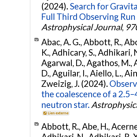
(2024).
Search for Gravita
Full Third Observing Run
Astrophysical Journal
,
97
Abac, A. G., Abbott, R., Ab
K., Adhicary, S., Adhikari, N
Agarwal, D., Agathos, M.,
D., Aguilar, I., Aiello, L., Ain
Zweizig, J. (2024).
Observa
the coalescence of a 2.5
neutron star.
Astrophysica
Lien externe
Abbott, R., Abe, H., Acernes
Adhikari, N., Adhikari, R. X.