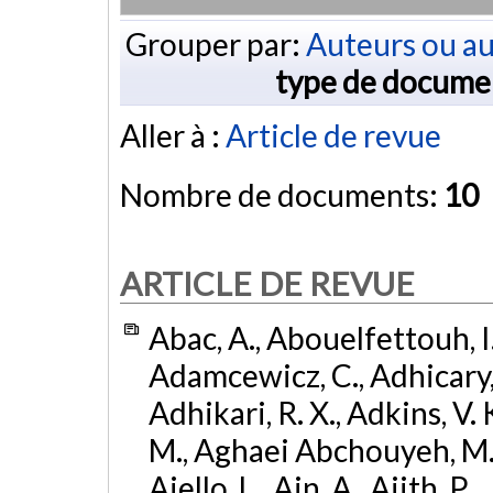
Grouper par:
Auteurs ou au
type de docume
Aller à :
Article de revue
Nombre de documents:
10
ARTICLE DE REVUE
Abac, A., Abouelfettouh, I.,
Adamcewicz, C., Adhicary, S
Adhikari, R. X., Adkins, V. 
M., Aghaei Abchouyeh, M.,
Aiello, L., Ain, A., Ajith, P.,