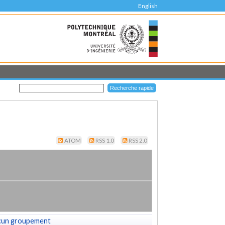
English
ATOM
RSS 1.0
RSS 2.0
cun groupement