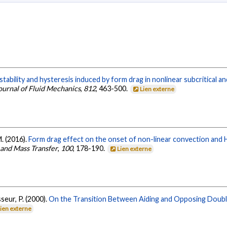
stability and hysteresis induced by form drag in nonlinear subcritical 
ournal of Fluid Mechanics
,
812
, 463-500.
Lien externe
M. (2016).
Form drag effect on the onset of non-linear convection and Hop
 and Mass Transfer
,
100
, 178-190.
Lien externe
seur, P. (2000).
On the Transition Between Aiding and Opposing Double-
Lien externe