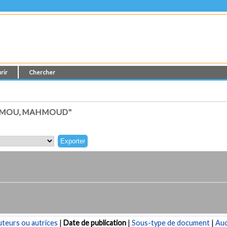
rir
Chercher
MAMOU, MAHMOUD"
teurs ou autrices
|
Date de publication
|
Sous-type de document
|
Au