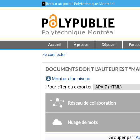
<
Retour au portail Polytechnique Montréal
Accueil
À propos
Déposer
Parcou
Se connecter
DOCUMENTS DONT L'AUTEUR EST "
Monter d'un niveau
Pour citer ou exporter
Réseau de collaboration
Nuage de mots
Grouper par:
Au