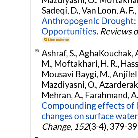
Sadeqi, D., Van Loon, A. F.
Anthropogenic Drought: D
Opportunities.
Reviews o
Lien externe
Ashraf, S., AghaKouchak, A
M., Moftakhari, H. R., Hass
Mousavi Baygi, M., Anjileli,
Mazdiyasni, O., Azarderakhs
Mehran, A., Farahmand, A.,
Compounding effects of h
changes on surface water a
Change
,
152
(3-4), 379-39