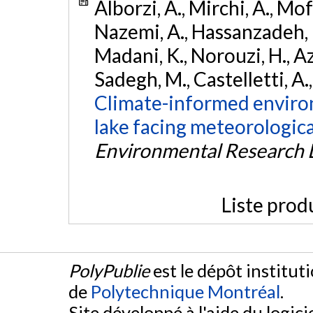
Alborzi, A., Mirchi, A., Moft
Nazemi, A., Hassanzadeh, E.
Madani, K., Norouzi, H., A
Sadegh, M., Castelletti, A
Climate-informed environ
lake facing meteorologic
Environmental Research L
Liste prod
PolyPublie
est le dépôt institut
de
Polytechnique Montréal
.
Site développé à l'aide du logicie