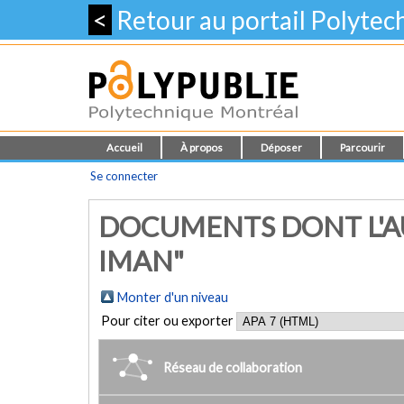
<
Retour au portail Polyte
Accueil
À propos
Déposer
Parcourir
Se connecter
DOCUMENTS DONT L'A
IMAN"
Monter d'un niveau
Pour citer ou exporter
Réseau de collaboration