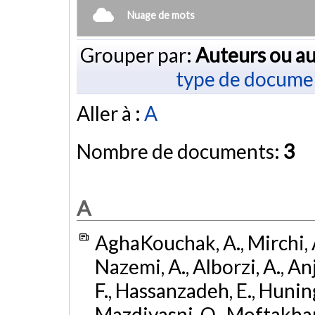
Nuage de mots
Grouper par:
Auteurs ou au
type de docume
Aller à :
A
Nombre de documents:
3
A
AghaKouchak, A., Mirchi, A
Nazemi, A., Alborzi, A., An
F., Hassanzadeh, E., Huning,
Mazdiyasni, O., Moftakhari