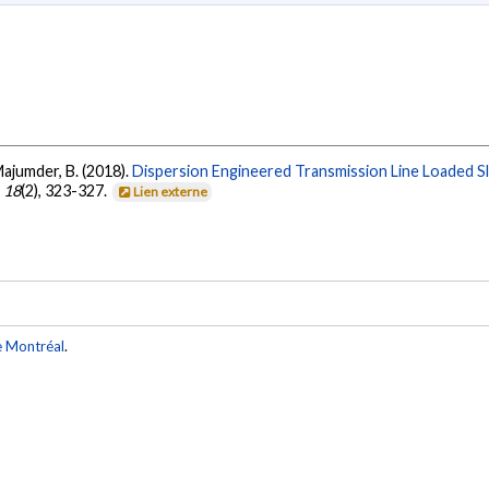
 Majumder, B. (2018).
Dispersion Engineered Transmission Line Loaded S
,
18
(2), 323-327.
Lien externe
e Montréal
.