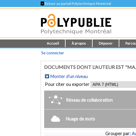
<
Retour au portail Polytechnique Montréal
Accueil
À propos
Déposer
Parcou
Se connecter
DOCUMENTS DONT L'AUTEUR EST "MA
Monter d'un niveau
Pour citer ou exporter
Réseau de collaboration
Nuage de mots
Grouper par:
Au