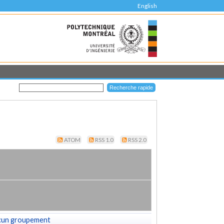
English
ATOM
RSS 1.0
RSS 2.0
cun groupement