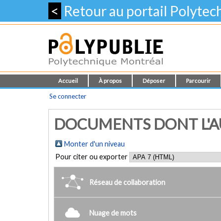
<
Retour au portail Polyte
Accueil
À propos
Déposer
Parcourir
Se connecter
DOCUMENTS DONT L'AU
Monter d'un niveau
Pour citer ou exporter
Réseau de collaboration
Nuage de mots