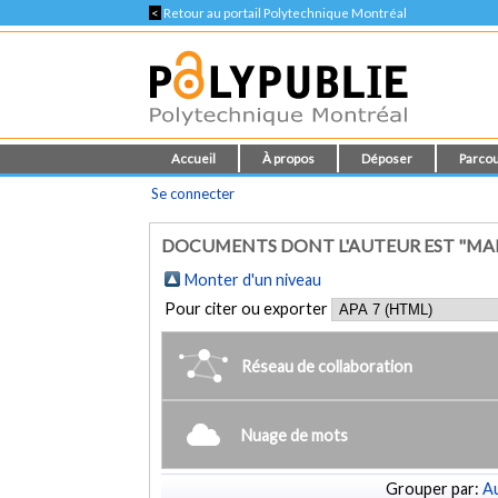
<
Retour au portail Polytechnique Montréal
Accueil
À propos
Déposer
Parcou
Se connecter
DOCUMENTS DONT L'AUTEUR EST "M
Monter d'un niveau
Pour citer ou exporter
Réseau de collaboration
Nuage de mots
Grouper par:
Au