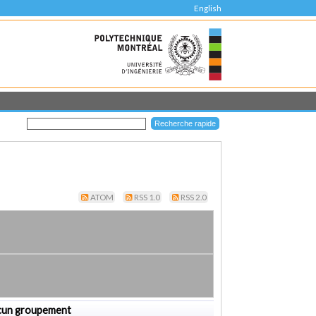
English
ATOM
RSS 1.0
RSS 2.0
cun groupement