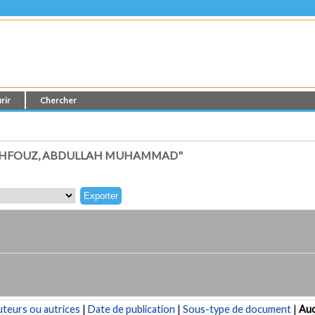
rir
Chercher
AHFOUZ, ABDULLAH MUHAMMAD"
teurs ou autrices
|
Date de publication
|
Sous-type de document
|
Au