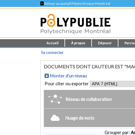
<
Retour au portail Polytechnique Montréal
Accueil
À propos
Déposer
Parcou
Se connecter
DOCUMENTS DONT L'AUTEUR EST "MA
Monter d'un niveau
Pour citer ou exporter
Réseau de collaboration
Nuage de mots
Grouper par:
Au