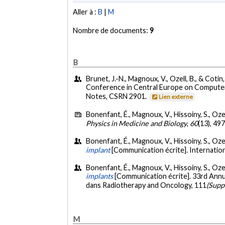
Aller à :
B
|
M
Nombre de documents:
9
B
Brunet, J.-N., Magnoux, V., Ozell, B., & Cotin,
Conference in Central Europe on Computer 
Notes, CSRN 2901.
Lien externe
Bonenfant, É., Magnoux, V., Hissoiny, S., Ozell
Physics in Medicine and Biology
,
60
(13), 49
Bonenfant, É., Magnoux, V., Hissoiny, S., Ozell
implant
[Communication écrite]. Internati
Bonenfant, É., Magnoux, V., Hissoiny, S., Ozell
implants
[Communication écrite]. 33rd Annu
dans Radiotherapy and Oncology, 111
(Supp.
M