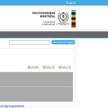
English
ATOM
RSS 1.0
RSS 2.0
cun groupement