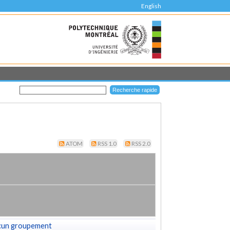
English
ATOM
RSS 1.0
RSS 2.0
cun groupement