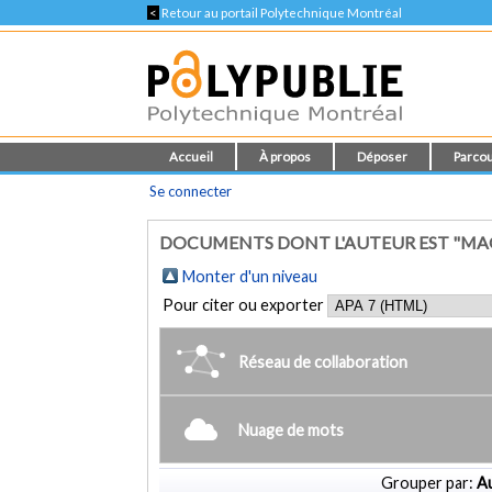
<
Retour au portail Polytechnique Montréal
Accueil
À propos
Déposer
Parcou
Se connecter
DOCUMENTS DONT L'AUTEUR EST "MA
Monter d'un niveau
Pour citer ou exporter
Réseau de collaboration
Nuage de mots
Grouper par:
Au