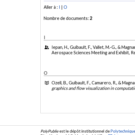
Aller à :
I
|
O
Nombre de documents:
2
I
Iepan, H., Guibault, F., Vallet, M.-G., & Magna
Aerospace Sciences Meeting and Exhibit, R
O
Ozell, B., Guibault, F., Camarero, R., & Magna
graphics and flow visualization in computati
PolyPublie
est le dépôt institutionnel de
Polytechniqu