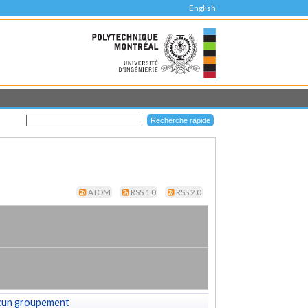
English
ATOM
RSS 1.0
RSS 2.0
cun groupement