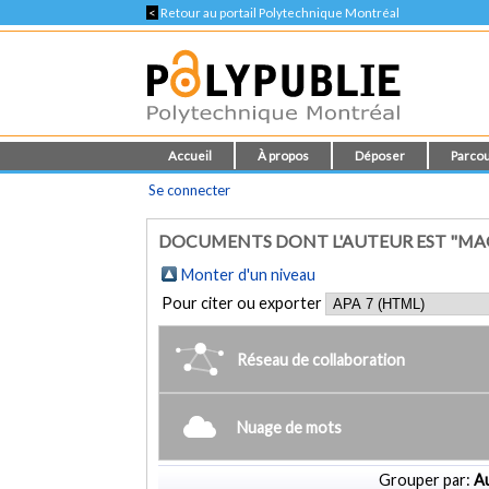
<
Retour au portail Polytechnique Montréal
Accueil
À propos
Déposer
Parcou
Se connecter
DOCUMENTS DONT L'AUTEUR EST "MA
Monter d'un niveau
Pour citer ou exporter
Réseau de collaboration
Nuage de mots
Grouper par:
Au