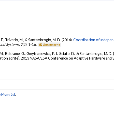
, F., Triverio, M., & Santambrogio, M. D. (2014).
Coordination of independ
 and Systems
,
7
(2), 1-16.
Lien externe
, M., Beltrame, G., Gmytrasiewicz, P. J., Sciuto, D., & Santambrogio, M. D. 
tion écrite]. 2013 NASA/ESA Conference on Adaptive Hardware and Sy
e Montréal
.