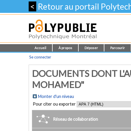
<
Retour au portail Polyte
Accueil
À propos
Déposer
Parcourir
Se connecter
DOCUMENTS DONT L'A
MOHAMED"
Monter d'un niveau
Pour citer ou exporter
Réseau de collaboration