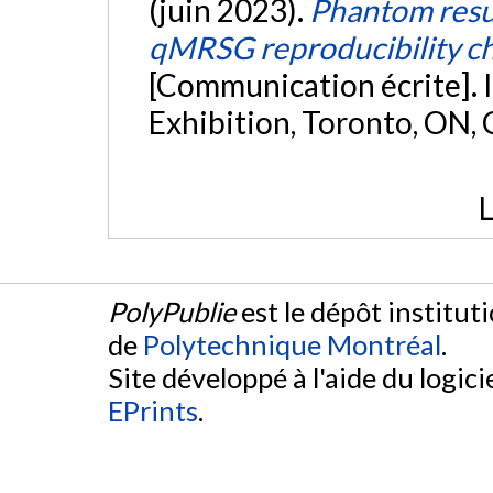
(juin 2023).
Phantom resu
qMRSG reproducibility c
[Communication écrite].
Exhibition, Toronto, ON,
L
PolyPublie
est le dépôt institut
de
Polytechnique Montréal
.
Site développé à l'aide du logicie
EPrints
.