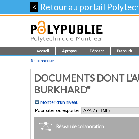
<
Retour au portail Polyte
Accueil
À propos
Déposer
Parcourir
Se connecter
DOCUMENTS DONT L'A
BURKHARD"
Monter d'un niveau
Pour citer ou exporter
Réseau de collaboration