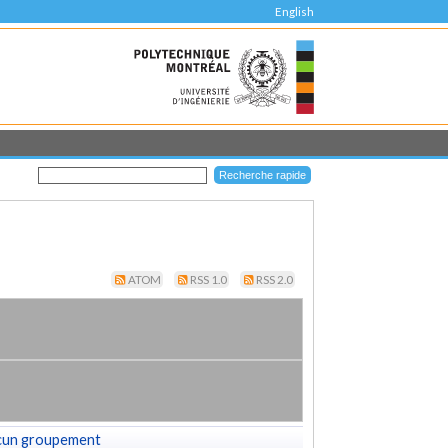
English
ATOM
RSS 1.0
RSS 2.0
cun groupement