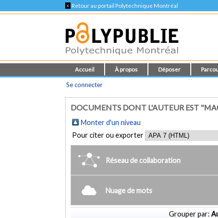
<
Retour au portail Polytechnique Montréal
Accueil
À propos
Déposer
Parcou
Se connecter
DOCUMENTS DONT L'AUTEUR EST "MACU
Monter d'un niveau
Pour citer ou exporter
Réseau de collaboration
Nuage de mots
Grouper par:
Au