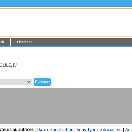
rir
Chercher
LE, F."
teurs ou autrices
|
Date de publication
|
Sous-type de document
|
Au