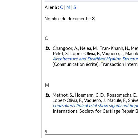
Aller à :
C
|
M
|
S
Nombre de documents:
3
C
Changoor, A., Nelea, M., Tran-Khanh, N., Met
Pelet, S., Lopez-Olivia, F., Vaquero, J., Mac
Architecture and Stratified Hyaline Structu
[Communication écrite]. Transaction Interna
M
Methot, S., Hoemann, C. D., Rossomacha, E., R
Lopez-Olivia, F., Vaquero, J., Macule, F., Sh
controlled clinical trial show significant 
International Society for Cartilage Repair, 
S