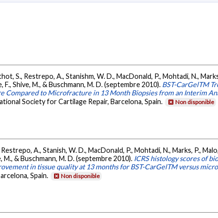
hot, S., Restrepo, A., Stanishm, W. D., MacDonald, P., Mohtadi, N., Marks
ule, F., Shive, M., & Buschmann, M. D. (septembre 2010).
BST-CarGelTM Tre
re Compared to Microfracture in 13 Month Biopsies from an Interim Anal
tional Society for Cartilage Repair, Barcelona, Spain.
Non disponible
estrepo, A., Stanish, W. D., MacDonald, P., Mohtadi, N., Marks, P., Malo,
ive, M., & Buschmann, M. D. (septembre 2010).
ICRS histology scores of bi
improvement in tissue quality at 13 months for BST-CarGelTM versus micr
Barcelona, Spain.
Non disponible