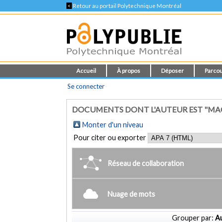
<
Retour au portail Polytechnique Montréal
Accueil
À propos
Déposer
Parcou
Se connecter
DOCUMENTS DONT L'AUTEUR EST "MA
Monter d'un niveau
Pour citer ou exporter
Réseau de collaboration
Nuage de mots
Grouper par:
Au