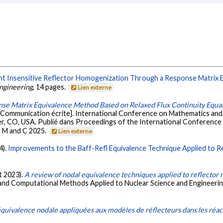
t Insensitive Reflector Homogenization Through a Response Matrix E
ngineering
, 14 pages.
Lien externe
se Matrix Equivalence Method Based on Relaxed Flux Continuity Equatio
[Communication écrite]. International Conference on Mathematics an
er, CO, USA. Publié dans Proceedings of the International Conferen
, M and C 2025.
Lien externe
4).
Improvements to the Baff-Refl Equivalence Technique Applied to R
ût 2023).
A review of nodal equivalence techniques applied to reflector
nd Computational Methods Applied to Nuclear Science and Engineering
équivalence nodale appliquées aux modèles de réflecteurs dans les réac