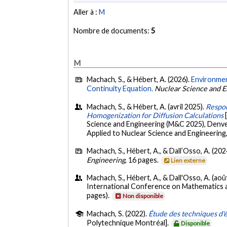
Aller à :
M
Nombre de documents:
5
M
Machach, S., & Hébert, A. (2026).
Environmen
Continuity Equation.
Nuclear Science and E
Machach, S., & Hébert, A. (avril 2025).
Respon
Homogenization for Diffusion Calculations
Science and Engineering (M&C 2025), Denv
Applied to Nuclear Science and Engineering
Machach, S., Hébert, A., & Dall’Osso, A. (202
Engineering
, 16 pages.
Lien externe
Machach, S., Hébert, A., & Dall'Osso, A. (ao
International Conference on Mathematics a
pages).
Non disponible
Machach, S. (2022).
Étude des techniques d'
Polytechnique Montréal].
Disponible