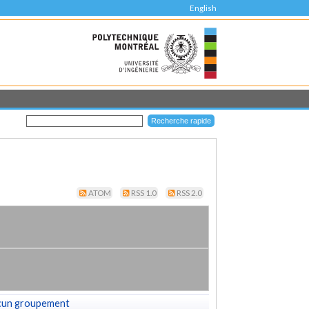
English
ATOM
RSS 1.0
RSS 2.0
cun groupement