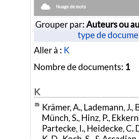
Nuage de mots
Grouper par:
Auteurs ou au
type de docume
Aller à :
K
Nombre de documents:
1
K
Krämer, A., Lademann, J., B
Münch, S., Hinz, P., Ekkern
Partecke, I., Heidecke, C. 
K. D., Koch, S., & Assadian