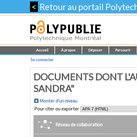
<
Retour au portail Polyte
Accueil
À propos
Déposer
Parcourir
Se connecter
DOCUMENTS DONT L'A
SANDRA"
Monter d'un niveau
Pour citer ou exporter
Réseau de collaboration