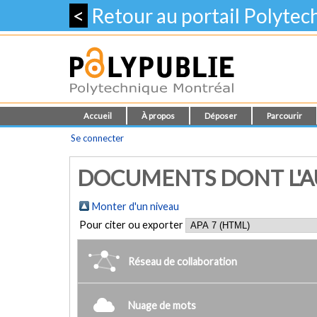
<
Retour au portail Polyte
Accueil
À propos
Déposer
Parcourir
Se connecter
DOCUMENTS DONT L'AUT
Monter d'un niveau
Pour citer ou exporter
Réseau de collaboration
Nuage de mots