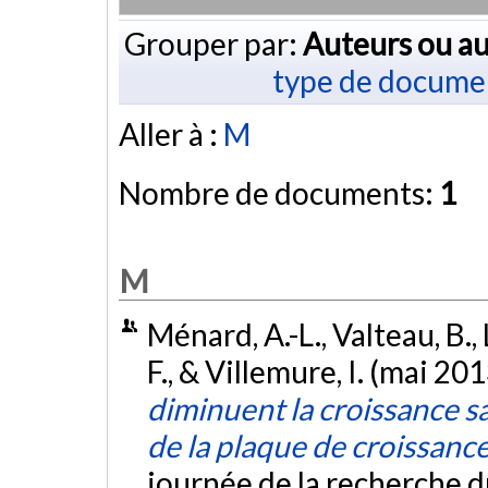
Grouper par:
Auteurs ou au
type de docume
Aller à :
M
Nombre de documents:
1
M
Ménard, A.-L., Valteau, B.,
F., & Villemure, I. (mai 20
diminuent la croissance s
de la plaque de croissanc
journée de la recherche d