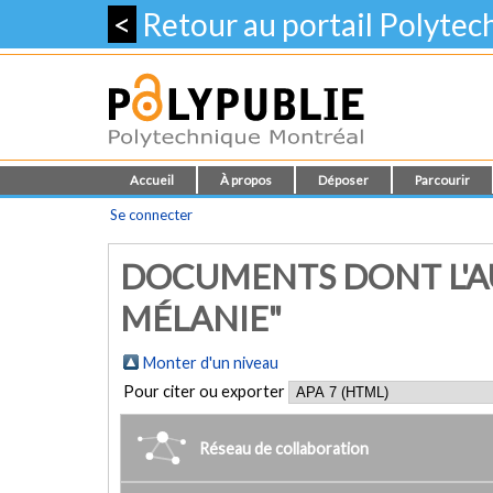
<
Retour au portail Polyte
Accueil
À propos
Déposer
Parcourir
Se connecter
DOCUMENTS DONT L'AU
MÉLANIE"
Monter d'un niveau
Pour citer ou exporter
Réseau de collaboration