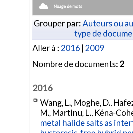
Nuage de mots
Grouper par:
Auteurs ou au
type de docume
Aller à :
2016
|
2009
Nombre de documents:
2
2016
Wang, L., Moghe, D., Hafezi
M., Martinu, L., Kéna-Cohen
metal halide salts as inte
hysteresis-free hybrid p