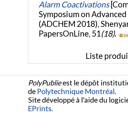
Alarm Coactivations
[Com
Symposium on Advanced C
(ADCHEM 2018), Shenyang
PapersOnLine, 51
(18)
.
Li
Liste produ
PolyPublie
est le dépôt institut
de
Polytechnique Montréal
.
Site développé à l'aide du logicie
EPrints
.