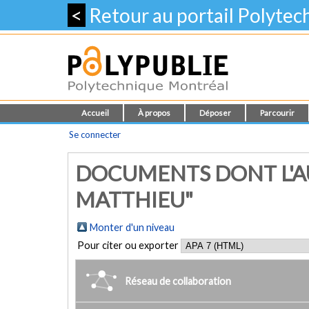
<
Retour au portail Polyte
Accueil
À propos
Déposer
Parcourir
Se connecter
DOCUMENTS DONT L'AU
MATTHIEU"
Monter d'un niveau
Pour citer ou exporter
Réseau de collaboration