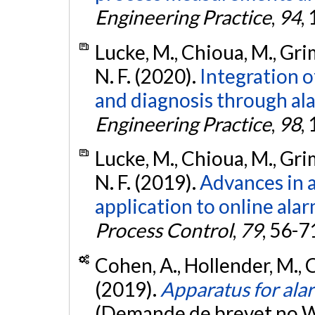
Engineering Practice
,
94
,
Lucke, M., Chioua, M., Grim
N. F. (2020).
Integration o
and diagnosis through al
Engineering Practice
,
98
,
Lucke, M., Chioua, M., Grim
N. F. (2019).
Advances in a
application to online alar
Process Control
,
79
, 56-7
Cohen, A., Hollender, M., C
(2019).
Apparatus for ala
(Demande de brevet no