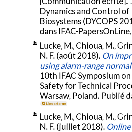
[Communication écrite].
Dynamics and Control of 
Biosystems (DYCOPS 2019),
dans IFAC-PapersOnLine,
Lucke, M., Chioua, M., Grim
N. F. (août 2018).
On impro
using alarm-range normal
10th IFAC Symposium on F
Safety for Technical Pr
Warsaw, Poland. Publié 
Lien externe
Lucke, M., Chioua, M., Grim
N. F. (juillet 2018).
Online 