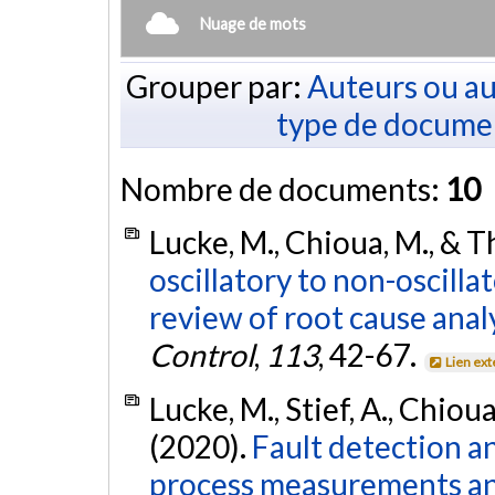
Nuage de mots
Grouper par:
Auteurs ou au
type de docume
Nombre de documents:
10
Lucke, M., Chioua, M., & Th
oscillatory to non-oscill
review of root cause anal
Control
,
113
, 42-67.
Lien ex
Lucke, M., Stief, A., Chioua,
(2020).
Fault detection a
process measurements and