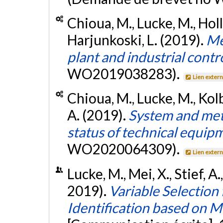
Chioua, M., Lucke, M., Holle
Harjunkoski, L. (2019).
Me
plant and industrial contr
WO2019038283).
Lien exter
Chioua, M., Lucke, M., Kolb,
A. (2019).
System and met
status of technical equip
WO2020064309).
Lien exter
Lucke, M., Mei, X., Stief, A.
2019).
Variable Selection
Identification based on M