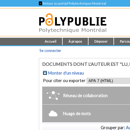
<
Retour au portail Polytechnique Montréal
Accueil
À propos
Déposer
Parcou
Se connecter
DOCUMENTS DONT L'AUTEUR EST "LU
Monter d'un niveau
Pour citer ou exporter
Réseau de collaboration
Nuage de mots
Grouper par:
Au