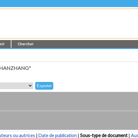
rir
Chercher
, HANZHANG"
teurs ou autrices
|
Date de publication
|
Sous-type de document
|
Au