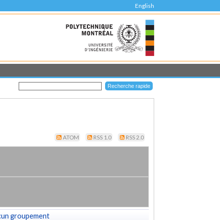
English
ATOM
RSS 1.0
RSS 2.0
cun groupement