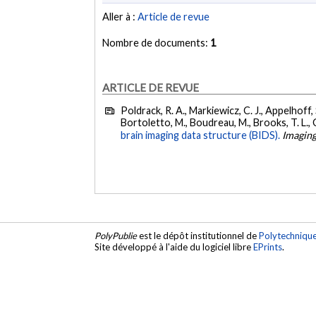
Aller à :
Article de revue
Nombre de documents:
1
ARTICLE DE REVUE
Poldrack, R. A., Markiewicz, C. J., Appelhoff, S.
Bortoletto, M., Boudreau, M., Brooks, T. L., Ca
brain imaging data structure (BIDS).
Imagin
PolyPublie
est le dépôt institutionnel de
Polytechniqu
Site développé à l'aide du logiciel libre
EPrints
.