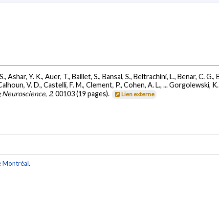
, Ashar, Y. K., Auer, T., Baillet, S., Bansal, S., Beltrachini, L., Benar, C. G.,
lhoun, V. D., Castelli, F. M., Clement, P., Cohen, A. L., ... Gorgolewski, K.
g Neuroscience
,
2
, 00103 (19 pages).
Lien externe
e Montréal
.