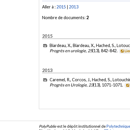
Aller à :
2015
|
2013
Nombre de documents:
2
2015
Biardeau, X., Biardeau, X., Hached, S., Lotou
Progrès en urologie
,
25
(13), 842-842.
Lie
2013
Caremel, R., Corcos, J., Hached, S., Lotouchi
Progrès en Urologie
,
23
(13), 1071-1071.
PolyPublie
est le dépôt institutionnel de
Polytechniqu