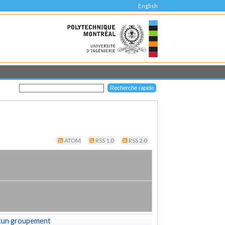
English
ATOM
RSS 1.0
RSS 2.0
cun groupement