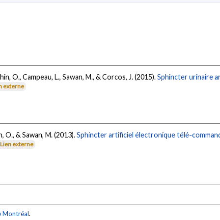
chin, O., Campeau, L., Sawan, M., & Corcos, J. (2015).
Sphincter urinaire ar
n externe
n, O., & Sawan, M. (2013).
Sphincter artificiel électronique télé-comman
Lien externe
e Montréal
.