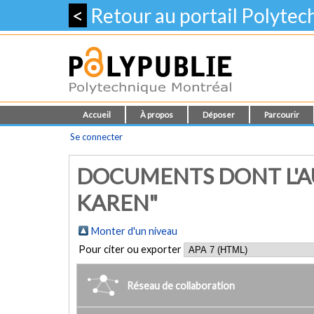
<
Retour au portail Polyte
Accueil
À propos
Déposer
Parcourir
Se connecter
DOCUMENTS DONT L'AU
KAREN"
Monter d'un niveau
Pour citer ou exporter
Réseau de collaboration