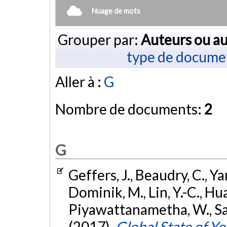
Nuage de mots
Grouper par:
Auteurs ou au
type de docume
Aller à :
G
Nombre de documents:
2
G
Geffers, J., Beaudry, C., Ya
Dominik, M., Lin, Y.-C., Hua
Piyawattanametha, W., Saen
(2017).
Global State of Y