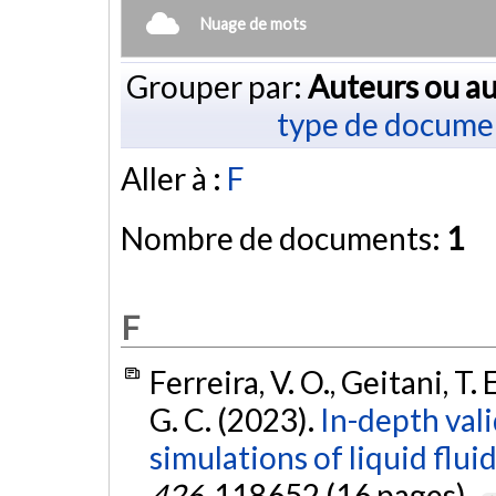
Nuage de mots
Grouper par:
Auteurs ou au
type de docume
Aller à :
F
Nombre de documents:
1
F
Ferreira, V. O., Geitani, T. E
G. C. (2023).
In-depth va
simulations of liquid flui
426
, 118652 (16 pages).