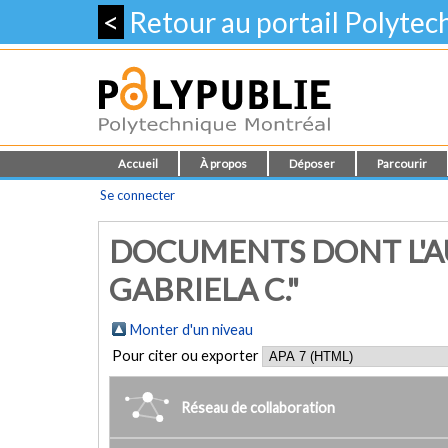
<
Retour au portail Polyte
Accueil
À propos
Déposer
Parcourir
Se connecter
DOCUMENTS DONT L'AU
GABRIELA C."
Monter d'un niveau
Pour citer ou exporter
Réseau de collaboration