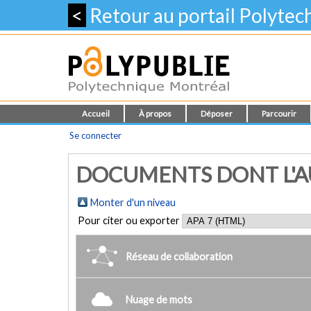
<
Retour au portail Polyte
Accueil
À propos
Déposer
Parcourir
Se connecter
DOCUMENTS DONT L'AUT
Monter d'un niveau
Pour citer ou exporter
Réseau de collaboration
Nuage de mots