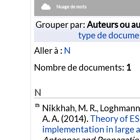
Nuage de mots
Grouper par:
Auteurs ou au
type de docume
Aller à :
N
Nombre de documents:
1
N
Nikkhah, M. R., Loghmannia
A. A. (2014).
Theory of ES
implementation in large a
Antennas and Propagatio