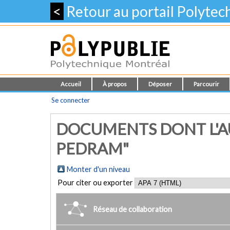
<
Retour au portail Polyte
Accueil
À propos
Déposer
Parcourir
Se connecter
DOCUMENTS DONT L'A
PEDRAM"
Monter d'un niveau
Pour citer ou exporter
Réseau de collaboration