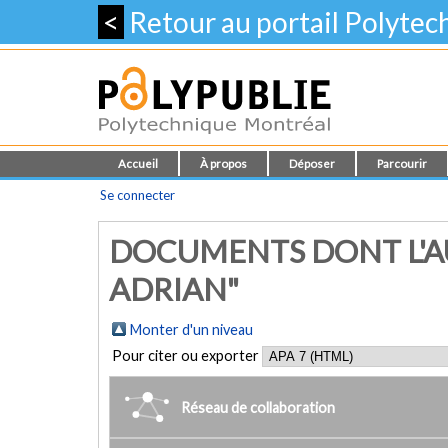
<
Retour au portail Polyte
Accueil
À propos
Déposer
Parcourir
Se connecter
DOCUMENTS DONT L'AU
ADRIAN"
Monter d'un niveau
Pour citer ou exporter
Réseau de collaboration