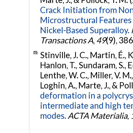
Crack Initiation from Non
Microstructural Features 
Nickel-Based Superalloy.
Transactions A
,
49
(9), 38
Stinville, J. C., Martin, É.,
Hanlon, T., Sundaram, S., Ec
Lenthe, W. C., Miller, V. M.,
Loghin, A., Marte, J., & Pol
deformation in a polycryst
intermediate and high te
modes.
ACTA Materialia
,