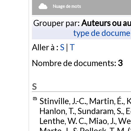
Nuage de mots
Grouper par:
Auteurs ou au
type de docume
Aller à :
S
|
T
Nombre de documents:
3
S
Stinville, J.-C., Martin, É.
Hanlon, T., Sundaram, S., Ec
Lenthe, W. C., Miao, J., Wes
Marte, J., & Pollock, T. M.