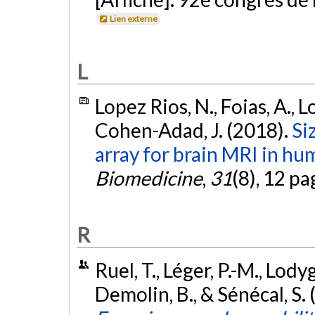
Lien externe
L
Lopez Rios, N., Foias, A., 
Cohen-Adad, J. (2018).
Si
array for brain MRI in hu
Biomedicine
,
31
(8), 12 pa
R
Ruel, T., Léger, P.-M., Lodyg
Demolin, B., & Sénécal, S. 