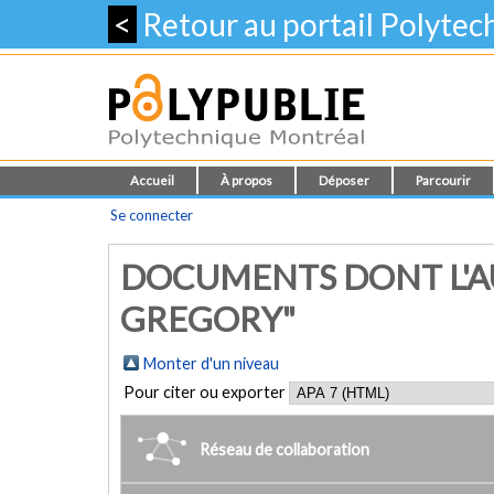
<
Retour au portail Polyte
Accueil
À propos
Déposer
Parcourir
Se connecter
DOCUMENTS DONT L'A
GREGORY"
Monter d'un niveau
Pour citer ou exporter
Réseau de collaboration