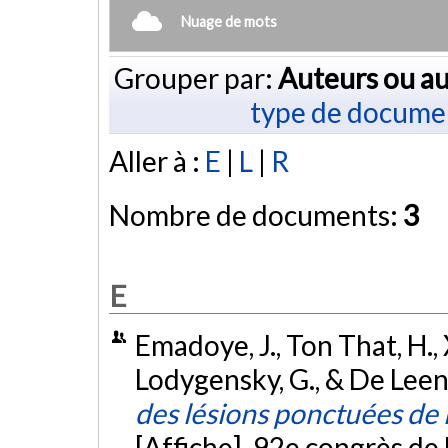
Nuage de mots
Grouper par:
Auteurs ou au
type de docume
Aller à :
E
|
L
|
R
Nombre de documents:
3
E
Emadoye, J., Ton That, H., X
Lodygensky, G., & De Leen
des lésions ponctuées de 
[Affiche]. 92e congrès de