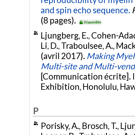
and spin echo sequence.
(8 pages).
Disponible
Ljungberg, E., Cohen-Adad,
Li, D., Traboulsee, A., Macka
(avril 2017).
Making Myel
Multi-site and Multi-vend
[Communication écrite].
Exhibition, Honolulu, Ha
P
Porisky, A., Brosch, T., Ljun