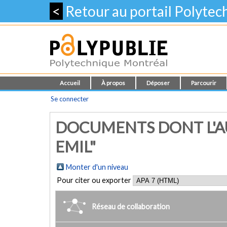
<
Retour au portail Polyte
Accueil
À propos
Déposer
Parcourir
Se connecter
DOCUMENTS DONT L'A
EMIL"
Monter d'un niveau
Pour citer ou exporter
Réseau de collaboration