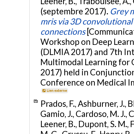
Leener, B., Traboulsee, A.,
(septembre 2017).
Grey m
mris via 3D convolutiona
connections
[Communicati
Workshop on Deep Learni
(DLMIA 2017) and 7th In
Multimodal Learning for 
2017) held in Conjunctio
Conference on Medical Im
Lien externe
Prados, F., Ashburner, J., B
Gamio, J., Cardoso, M. J., C
Leener, B., Dupont, S. M.,
M. G., Grussu, F., Henry, R.