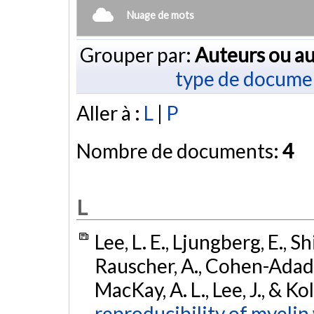
Nuage de mots
Grouper par:
Auteurs ou au
type de docume
Aller à :
L
|
P
Nombre de documents:
4
L
Lee, L. E., Ljungberg, E., Shi
Rauscher, A., Cohen-Adad, J.
MacKay, A. L., Lee, J., & Ko
reproducibility of myelin