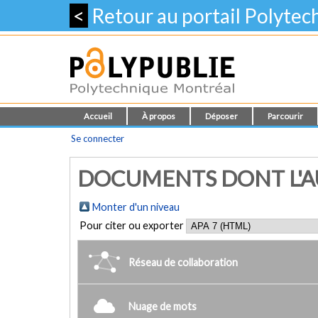
<
Retour au portail Polyte
Accueil
À propos
Déposer
Parcourir
Se connecter
DOCUMENTS DONT L'AUTE
Monter d'un niveau
Pour citer ou exporter
Réseau de collaboration
Nuage de mots