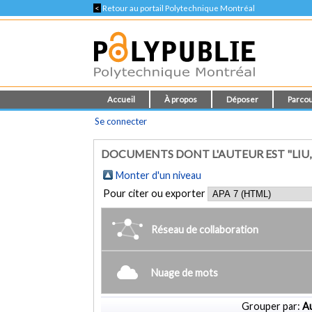
<
Retour au portail Polytechnique Montréal
Accueil
À propos
Déposer
Parcou
Se connecter
DOCUMENTS DONT L'AUTEUR EST "LIU, 
Monter d'un niveau
Pour citer ou exporter
Réseau de collaboration
Nuage de mots
Grouper par:
Au