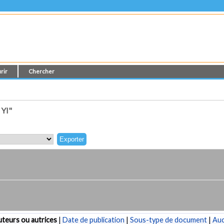
rir
Chercher
YI"
teurs ou autrices
|
Date de publication
|
Sous-type de document
|
Au