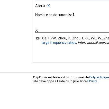
Aller à :
X
Nombre de documents:
1
X
Xie, H.-W., Zhou, K., Zhou, C.-X., Wu, W., Zhen
large frequency ratios.
International Journ
PolyPublie
est le dépôt institutionnel de
Polytechniqu
Site développé à l'aide du logiciel libre
EPrints
.