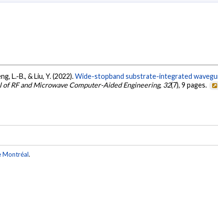
g, L.-B., & Liu, Y. (2022).
Wide-stopband substrate-integrated waveguide
al of RF and Microwave Computer-Aided Engineering
,
32
(7), 9 pages.
e Montréal
.