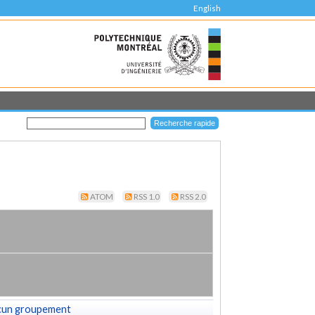
English
ATOM
RSS 1.0
RSS 2.0
cun groupement